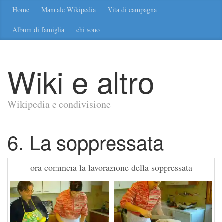
Home
Manuale Wikipedia
Vita di campagna
Album di famiglia
chi sono
Wiki e altro
Wikipedia e condivisione
6. La soppressata
ora comincia la lavorazione della soppressata